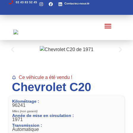
02 43 83 52 45
Contactez-nous
Véhicules à vendre
Véhicules en arrivage
Recherches de pièces
Véhicules vendus
Ce véhicule a été vendu !
Chevrolet C20
Kilométrage :
96241
Miles (non garanti)
Année de mise en circulation :
1971
Transmission :
Automatique