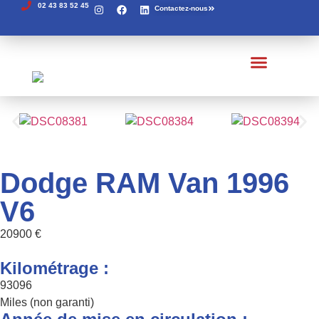
02 43 83 52 45
Contactez-nous
Véhicules à vendre
Véhicules en arrivage
Recherches de pièces
Véhicules vendus
Dodge RAM Van 1996
V6
20900 €
Kilométrage :
93096
Miles (non garanti)