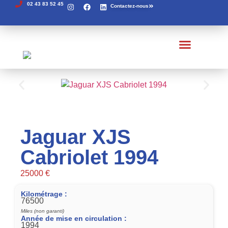
02 43 83 52 45
Contactez-nous
Véhicules à vendre
Véhicules en arrivage
Recherches de pièces
Véhicules vendus
Jaguar XJS
Cabriolet 1994
25000 €
Kilométrage :
76500
Miles (non garanti)
Année de mise en circulation :
1994