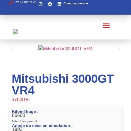
02 43 83 52 45
Contactez-nous
Véhicules à vendre
Véhicules en arrivage
Recherches de pièces
Véhicules vendus
Mitsubishi 3000GT
VR4
37000 €
Kilométrage :
86600
Miles (non garanti)
Année de mise en circulation :
1993